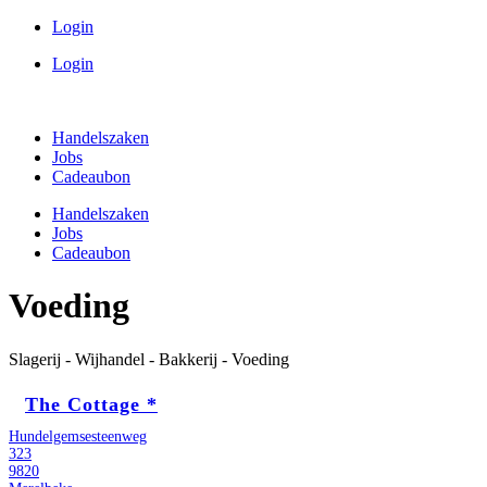
Spring
Login
naar
Login
de
inhoud
Handelszaken
Jobs
Cadeaubon
Handelszaken
Jobs
Cadeaubon
Voeding
Slagerij - Wijhandel - Bakkerij - Voeding
The Cottage *
Hundelgemsesteenweg
323
9820