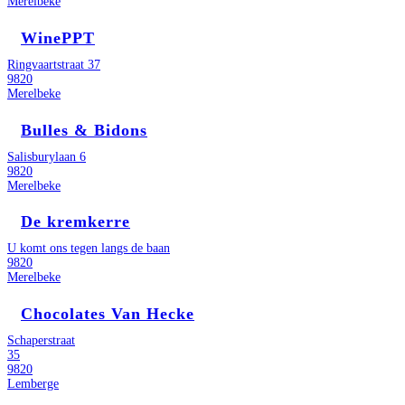
Merelbeke
WinePPT
Ringvaartstraat 37
9820
Merelbeke
Bulles & Bidons
Salisburylaan 6
9820
Merelbeke
De kremkerre
U komt ons tegen langs de baan
9820
Merelbeke
Chocolates Van Hecke
Schaperstraat
35
9820
Lemberge