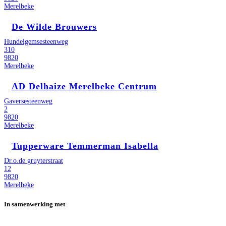
Merelbeke
De Wilde Brouwers
Hundelgemsesteenweg
310
9820
Merelbeke
AD Delhaize Merelbeke Centrum
Gaversesteenweg
2
9820
Merelbeke
Tupperware Temmerman Isabella
Dr.o.de gruyterstraat
12
9820
Merelbeke
In samenwerking met