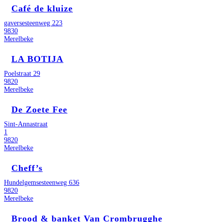
Café de kluize
gaversesteenweg 223
9830
Merelbeke
LA BOTIJA
Poelstraat 29
9820
Merelbeke
De Zoete Fee
Sint-Annastraat
1
9820
Merelbeke
Cheff’s
Hundelgemsesteenweg 636
9820
Merelbeke
Brood & banket Van Crombrugghe