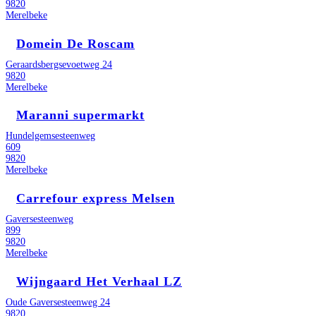
9820
Merelbeke
Domein De Roscam
Geraardsbergsevoetweg 24
9820
Merelbeke
Maranni supermarkt
Hundelgemsesteenweg
609
9820
Merelbeke
Carrefour express Melsen
Gaversesteenweg
899
9820
Merelbeke
Wijngaard Het Verhaal LZ
Oude Gaversesteenweg 24
9820